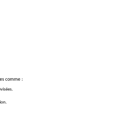
cées comme :
évisées.
ion.