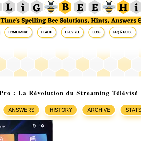
Home Impro
Health
Life Style
Blog
FAQ & Guide
ro : La Révolution du Streaming Télévisé
ANSWERS
HISTORY
ARCHIVE
STAT