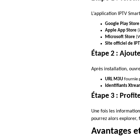
L’application IPTV Smart
Google Play Store
Apple App Store
(
Microsoft Store
(W
Site officiel de I
Étape 2 : Ajout
Après installation, ouvr
URL M3U
fournie 
Identifiants Xtre
Étape 3 : Profi
Une fois les informatio
pourrez alors explorer, 
Avantages e