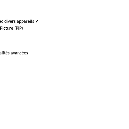
ec divers appareils ✔
icture (PIP)
alités avancées