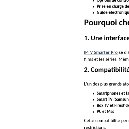
Options de contrô
Prise en charge de
Guide électroniq
Pourquoi cho
1. Une interface
IPTV Smarter Pro
se dis
films et les séries. Même
2. Compatibilit
L’un des plus grands at
Smartphones et ta
Smart TV (Samsung
Box TV et Firesti
PC et Mac
Cette compatibilité per
restrictions.