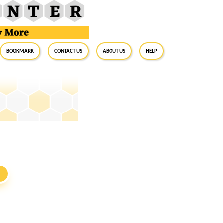
BookMark
Contact Us
About Us
Help
S