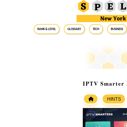
RANK & LEVEL
GLOSSARY
Tech
Business
IPTV Smarter P
HINTS